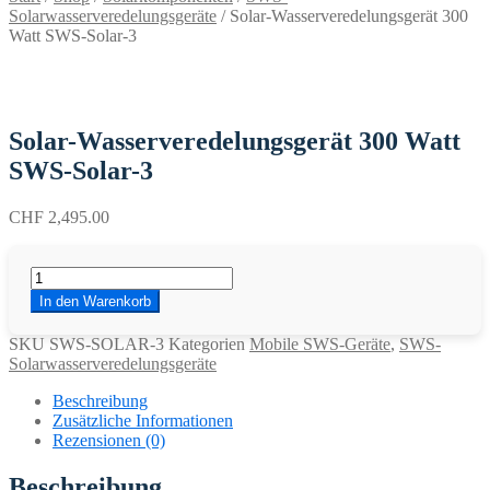
Solarwasserveredelungsgeräte
/
Solar-Wasserveredelungsgerät 300
Watt SWS-Solar-3
Solar-Wasserveredelungsgerät 300 Watt
SWS-Solar-3
CHF
2,495.00
Solar-
Wasserveredelungsgerät
In den Warenkorb
300
Watt
SKU
SWS-SOLAR-3
Kategorien
Mobile SWS-Geräte
,
SWS-
SWS-
Solarwasserveredelungsgeräte
Solar-
3
Beschreibung
Menge
Zusätzliche Informationen
Rezensionen (0)
Beschreibung