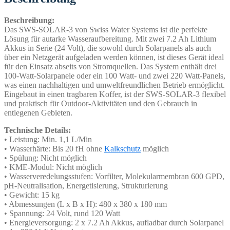
Beschreibung:
Das SWS-SOLAR-3 von Swiss Water Systems ist die perfekte
Lösung für autarke Wasseraufbereitung. Mit zwei 7.2 Ah Lithium
Akkus in Serie (24 Volt), die sowohl durch Solarpanels als auch
über ein Netzgerät aufgeladen werden können, ist dieses Gerät ideal
für den Einsatz abseits von Stromquellen. Das System enthält drei
100-Watt-Solarpanele oder ein 100 Watt- und zwei 220 Watt-Panels,
was einen nachhaltigen und umweltfreundlichen Betrieb ermöglicht.
Eingebaut in einen tragbaren Koffer, ist der SWS-SOLAR-3 flexibel
und praktisch für Outdoor-Aktivitäten und den Gebrauch in
entlegenen Gebieten.
Technische Details:
• Leistung: Min. 1,1 L/Min
• Wasserhärte: Bis 20 fH ohne
Kalkschutz
möglich
• Spülung: Nicht möglich
• KME-Modul: Nicht möglich
• Wasserveredelungsstufen: Vorfilter, Molekularmembran 600 GPD,
pH-Neutralisation, Energetisierung, Strukturierung
• Gewicht: 15 kg
• Abmessungen (L x B x H): 480 x 380 x 180 mm
• Spannung: 24 Volt, rund 120 Watt
• Energieversorgung: 2 x 7.2 Ah Akkus, aufladbar durch Solarpanel