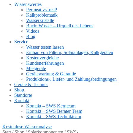
Wissenswertes
Permeat vs. resP
Kalkproblematik
Wasserkristalle
Buch: Wasser – Urquell des Lebens
Videos
Blog
Service
Wasser testen lassen
Einbau von Filtern, Solaranlagen, Kalkgeräten
Kostenvergleiche
Kundenerfahrungen
Mietgeräte
Gerätewartung & Garantie
Produktions-, Liefer- und Zahlungsbedingungen
Geräte & Technik
Shop
Standorte
Kontakt
Kontakt – SWS Kernteam
Kontakt – SWS Berater Team
Kontakt – SWS Technikteam
Kostenlose Wasseranalyse
Start
/
Shop
/
Solarkomponenten
/
SWS-