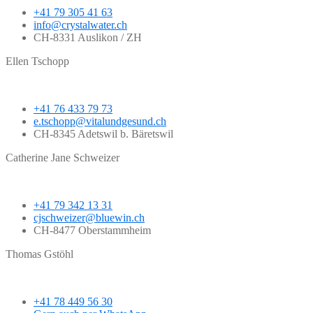
+41 79 305 41 63
info@crystalwater.ch
CH-8331 Auslikon / ZH
Ellen Tschopp
+41 76 433 79 73
e.tschopp@vitalundgesund.ch
CH-8345 Adetswil b. Bäretswil
Catherine Jane Schweizer
+41 79 342 13 31
cjschweizer@bluewin.ch
CH-8477 Oberstammheim
Thomas Gstöhl
+41 78 449 56 30