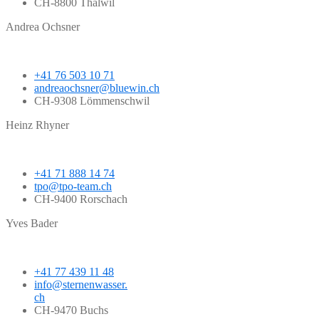
CH-8800 Thalwil
Andrea Ochsner
+41 76 503 10 71
andreaochsner@bluewin.ch
CH-9308 Lömmenschwil
Heinz Rhyner
+41 71 888 14 74
tpo@tpo-team.ch
CH-9400 Rorschach
Yves Bader
+41 77 439 11 48
info@sternenwasser.
ch
CH-9470 Buchs