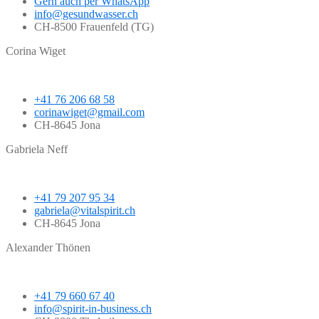
Gern auch per WhatsApp
info@gesundwasser.ch
CH-8500 Frauenfeld (TG)
Corina Wiget
+41 76 206 68 58
corinawiget@gmail.com
CH-8645 Jona
Gabriela Neff
+41 79 207 95 34
gabriela@vitalspirit.ch
CH-8645 Jona
Alexander Thönen
+41 79 660 67 40
info@spirit-in-business.ch