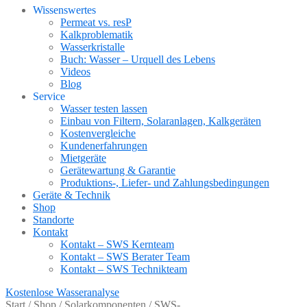
Wissenswertes
Permeat vs. resP
Kalkproblematik
Wasserkristalle
Buch: Wasser – Urquell des Lebens
Videos
Blog
Service
Wasser testen lassen
Einbau von Filtern, Solaranlagen, Kalkgeräten
Kostenvergleiche
Kundenerfahrungen
Mietgeräte
Gerätewartung & Garantie
Produktions-, Liefer- und Zahlungsbedingungen
Geräte & Technik
Shop
Standorte
Kontakt
Kontakt – SWS Kernteam
Kontakt – SWS Berater Team
Kontakt – SWS Technikteam
Kostenlose Wasseranalyse
Start
/
Shop
/
Solarkomponenten
/
SWS-