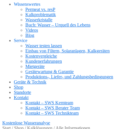
Wissenswertes
Permeat vs. resP
Kalkproblematik
Wasserkristalle
Buch: Wasser – Urquell des Lebens
Videos
Blog
Service
Wasser testen lassen
Einbau von Filtern, Solaranlagen, Kalkgeräten
Kostenvergleiche
Kundenerfahrungen
Mietgeräte
Gerätewartung & Garantie
Produktions-, Liefer- und Zahlungsbedingungen
Geräte & Technik
Shop
Standorte
Kontakt
Kontakt – SWS Kernteam
Kontakt – SWS Berater Team
Kontakt – SWS Technikteam
Kostenlose Wasseranalyse
Start
/
Shop
/
Kalklösungen
/
Alle Informationen