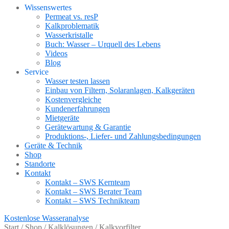
Wissenswertes
Permeat vs. resP
Kalkproblematik
Wasserkristalle
Buch: Wasser – Urquell des Lebens
Videos
Blog
Service
Wasser testen lassen
Einbau von Filtern, Solaranlagen, Kalkgeräten
Kostenvergleiche
Kundenerfahrungen
Mietgeräte
Gerätewartung & Garantie
Produktions-, Liefer- und Zahlungsbedingungen
Geräte & Technik
Shop
Standorte
Kontakt
Kontakt – SWS Kernteam
Kontakt – SWS Berater Team
Kontakt – SWS Technikteam
Kostenlose Wasseranalyse
Start
/
Shop
/
Kalklösungen
/
Kalkvorfilter