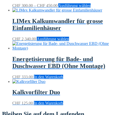
Preisspanne:
Dieses
CHF
300.00
–
CHF
450.00
Ausführung wählen
CHF 300.00
Produkt
bis
weist
CHF 450.00
mehrere
LIMex Kalkumwandler für grosse
Varianten
Einfamilienhäuser
auf.
Die
Optionen
Dieses
CHF
2,340.00
Ausführung wählen
können
Produkt
auf
weist
der
mehrere
Produktseite
Varianten
Energetisierung für Bade- und
gewählt
auf.
Duschwasser EBD (Ohne Montage)
werden
Die
Optionen
können
CHF
333.00
In den Warenkorb
auf
der
Produktseite
Kalkvorfilter Duo
gewählt
werden
CHF
125.00
In den Warenkorb
Bleiben Sie auf dem Laufenden.