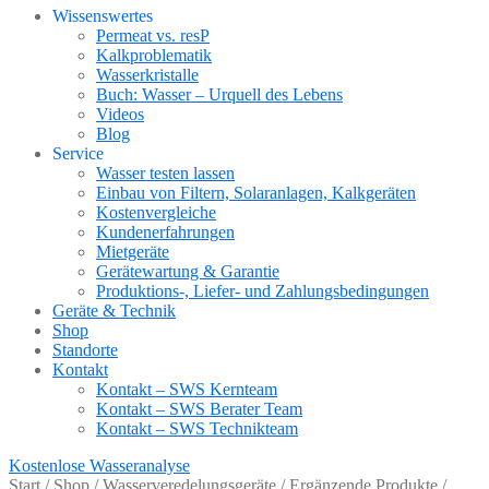
Wissenswertes
Permeat vs. resP
Kalkproblematik
Wasserkristalle
Buch: Wasser – Urquell des Lebens
Videos
Blog
Service
Wasser testen lassen
Einbau von Filtern, Solaranlagen, Kalkgeräten
Kostenvergleiche
Kundenerfahrungen
Mietgeräte
Gerätewartung & Garantie
Produktions-, Liefer- und Zahlungsbedingungen
Geräte & Technik
Shop
Standorte
Kontakt
Kontakt – SWS Kernteam
Kontakt – SWS Berater Team
Kontakt – SWS Technikteam
Kostenlose Wasseranalyse
Start
/
Shop
/
Wasserveredelungsgeräte
/
Ergänzende Produkte
/