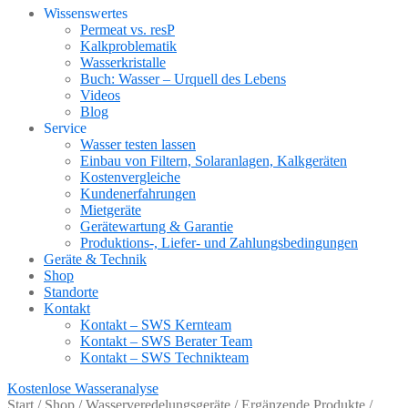
Wissenswertes
Permeat vs. resP
Kalkproblematik
Wasserkristalle
Buch: Wasser – Urquell des Lebens
Videos
Blog
Service
Wasser testen lassen
Einbau von Filtern, Solaranlagen, Kalkgeräten
Kostenvergleiche
Kundenerfahrungen
Mietgeräte
Gerätewartung & Garantie
Produktions-, Liefer- und Zahlungsbedingungen
Geräte & Technik
Shop
Standorte
Kontakt
Kontakt – SWS Kernteam
Kontakt – SWS Berater Team
Kontakt – SWS Technikteam
Kostenlose Wasseranalyse
Start
/
Shop
/
Wasserveredelungsgeräte
/
Ergänzende Produkte
/