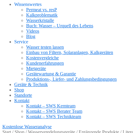
Wissenswertes
Permeat vs. resP
Kalkproblematik
Wasserkristalle
Buch: Wasser – Urquell des Lebens
Videos
Blog
Service
Wasser testen lassen
Einbau von Filtern, Solaranlagen, Kalkgeräten
Kostenvergleiche
Kundenerfahrungen
Mietgeräte
Gerätewartung & Garantie
Produktions-, Liefer- und Zahlungsbedingungen
Geräte & Technik
Shop
Standorte
Kontakt
Kontakt – SWS Kernteam
Kontakt – SWS Berater Team
Kontakt – SWS Technikteam
Kostenlose Wasseranalyse
Start
/
Shop
/
Wasserveredelungsgeräte
/
Ergänzende Produkte
/
Liter