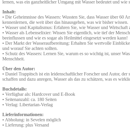
lernen, was ein ganzheitlicher Umgang mit Wasser bedeutet und wie sic
Inhalt:
• Die Geheimnisse des Wassers: Wussten Sie, dass Wasser über 60 An
kennenlernen, die weit über das hinausgehen, was wir bisher wissen.
• Wasser und Kapitalismus: Erfahren Sie, wie Wasser und Wirtschaft
• Wasser als Lebenselixier: Wissen Sie eigentlich, wie tief der Men
beeinflussen und wie es sogar als Heilmittel eingesetzt werden kann!
• Der Markt der Wasseraufbereitung: Erhalten Sie wertvolle Einblick
und worauf Sie achten sollten.
• Schutz des Wassers: Lernen Sie, warum es so wichtig ist, unser W
Menschheit.
Über den Autor:
• Daniel Trappitsch ist ein leidenschaftlicher Forscher und Autor, de
schaffen und dazu anregen, Wasser als das zu schätzen, was es wirklic
Buchdetails:
• Verfügbar als: Hardcover und E-Book
• Seitenanzahl: ca. 180 Seiten
• Verlag: Libertarian-Verlag
Lieferinformationen:
• Abholung: in Sevelen möglich
• Lieferung: plus Versand