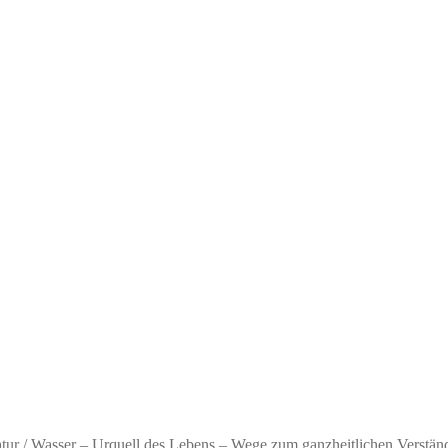
atur
/
Wasser – Urquell des Lebens – Wege zum ganzheitlichen Verstän