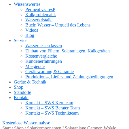
Wissenswertes
Permeat vs. resP
Kalkproblematik
Wasserkristalle
Buch: Wasser – Urquell des Lebens
Videos
Blog
Service
Wasser testen lassen
Einbau von Filtern, Solaranlagen, Kalkgeräten
Kostenvergleiche
Kundenerfahrungen
Mietgeräte
Gerätewartung & Garantie
Produktions-, Liefer- und Zahlungsbedingungen
Geräte & Technik
Shop
Standorte
Kontakt
Kontakt – SWS Kernteam
Kontakt – SWS Berater Team
Kontakt – SWS Technikteam
Kostenlose Wasseranalyse
Start
/
Shop
/
Solarkomponenten
/
Solaranlage Camper, WoMo,