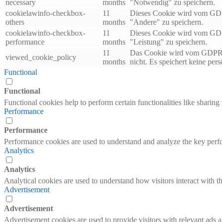
necessary
months
"Notwendig" zu speichern.
cookielawinfo-checkbox-
11
Dieses Cookie wird vom GDPR
others
months
"Andere" zu speichern.
cookielawinfo-checkbox-
11
Dieses Cookie wird vom GDPR
performance
months
"Leistung" zu speichern.
11
Das Cookie wird vom GDPR Co
viewed_cookie_policy
months
nicht. Es speichert keine per
Functional
Functional
Functional cookies help to perform certain functionalities like sharing 
Performance
Performance
Performance cookies are used to understand and analyze the key perfor
Analytics
Analytics
Analytical cookies are used to understand how visitors interact with th
Advertisement
Advertisement
Advertisement cookies are used to provide visitors with relevant ads 