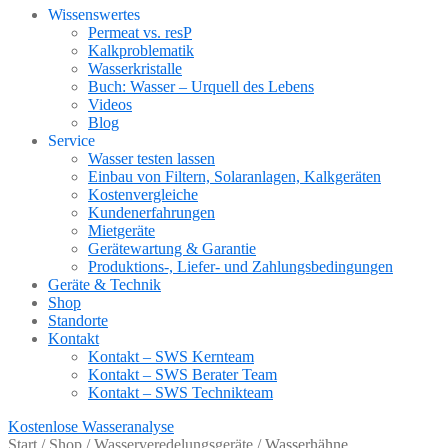
Wissenswertes
Permeat vs. resP
Kalkproblematik
Wasserkristalle
Buch: Wasser – Urquell des Lebens
Videos
Blog
Service
Wasser testen lassen
Einbau von Filtern, Solaranlagen, Kalkgeräten
Kostenvergleiche
Kundenerfahrungen
Mietgeräte
Gerätewartung & Garantie
Produktions-, Liefer- und Zahlungsbedingungen
Geräte & Technik
Shop
Standorte
Kontakt
Kontakt – SWS Kernteam
Kontakt – SWS Berater Team
Kontakt – SWS Technikteam
Kostenlose Wasseranalyse
Start
/
Shop
/
Wasserveredelungsgeräte
/
Wasserhähne