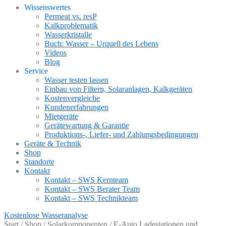
Wissenswertes
Permeat vs. resP
Kalkproblematik
Wasserkristalle
Buch: Wasser – Urquell des Lebens
Videos
Blog
Service
Wasser testen lassen
Einbau von Filtern, Solaranlagen, Kalkgeräten
Kostenvergleiche
Kundenerfahrungen
Mietgeräte
Gerätewartung & Garantie
Produktions-, Liefer- und Zahlungsbedingungen
Geräte & Technik
Shop
Standorte
Kontakt
Kontakt – SWS Kernteam
Kontakt – SWS Berater Team
Kontakt – SWS Technikteam
Kostenlose Wasseranalyse
Start
/
Shop
/
Solarkomponenten
/
E-Auto Ladestationen und